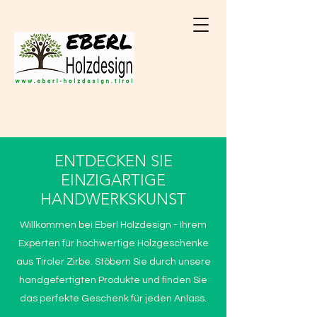
ENTDECKEN SIE
EINZIGARTIGE
HANDWERKSKUNST
Willkommen bei Eberl Holzdesign - Ihrem
Experten für hochwertige Holzgeschenke
aus Tiroler Zirbe. Stöbern Sie durch unsere
handgefertigten Produkte und finden Sie
das perfekte Geschenk für jeden Anlass.