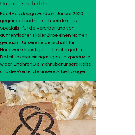
Unsere Geschichte
Eberl Holzdesign wurde im Januar 2020
gegründet und hat sich seitdem als
Spezialist für die Verarbeitung von
authentischer Tiroler Zirbe einen Namen
gemacht. Unsere Leidenschaft für
Handwerkskunst spiegelt sich in jedem
Detail unserer einzigartigen Holzprodukte
wider. Erfahren Sie mehr über unsere Reise
und die Werte, die unsere Arbeit prägen.